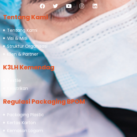
Tentang Kami
Tentang Kami
Visi & Misi
Struktur Organisasi
Klien & Partner
K3LH Kemendag
Textile
Kelistrikan
Regulasi Packaging BPOM
Packaging Plastic
Kertas Karton
Kemasan Logam