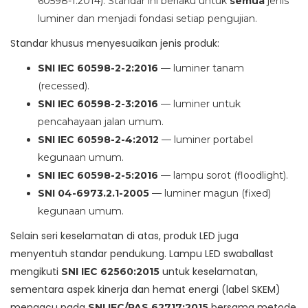
60598-1:2014). Standar ini berlaku untuk
semua
jenis
luminer dan menjadi fondasi setiap pengujian.
Standar khusus menyesuaikan jenis produk:
SNI IEC 60598-2-2:2016
— luminer tanam
(recessed).
SNI IEC 60598-2-3:2016
— luminer untuk
pencahayaan jalan umum.
SNI IEC 60598-2-4:2012
— luminer portabel
kegunaan umum.
SNI IEC 60598-2-5:2016
— lampu sorot (floodlight).
SNI 04-6973.2.1-2005
— luminer magun (fixed)
kegunaan umum.
Selain seri keselamatan di atas, produk LED juga
menyentuh standar pendukung. Lampu LED swaballast
mengikuti
untuk keselamatan,
SNI IEC 62560:2015
sementara aspek kinerja dan hemat energi (label SKEM)
mengacu pada
bersama metode
SNI IEC/PAS 62717:2015