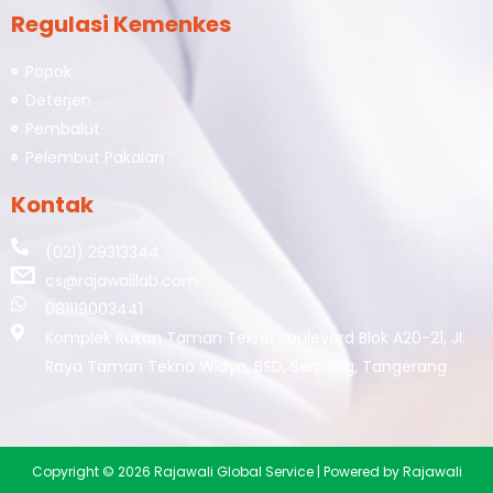
Regulasi Kemenkes
Popok
Deterjen
Pembalut
Pelembut Pakaian
Kontak
(021) 29313344
cs@rajawalilab.com
081119003441
Komplek Rukan Taman Tekno Boulevard Blok A20-21, Jl.
Raya Taman Tekno Widya, BSD, Serpong, Tangerang
Copyright © 2026 Rajawali Global Service | Powered by Rajawali