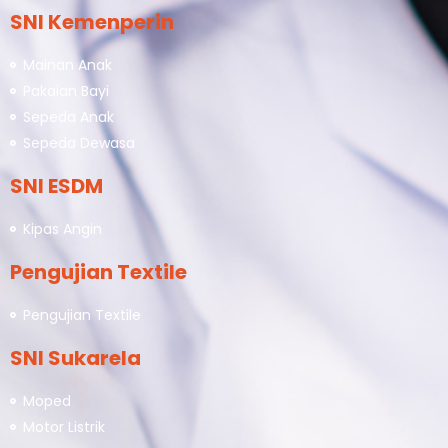
SNI Kemenperin
Mainan Anak
Pakaian Bayi
Sepeda Anak
Sepeda Dewasa
SNI ESDM
Kipas Angin
Pengujian Textile
Pengujian Textile
SNI Sukarela
Moped
Motor Listrik