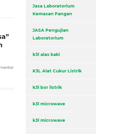
Jasa Laboratorium
Kemasan Pangan
JASA Pengujian
sa”
Laboratorium
n
k3l alas kaki
omentar
K3L Alat Cukur Listrik
k3l bor listrik
k3l microwave
k3l microwave