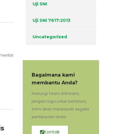
Uji SNI
Uji SNI 7617:2013
Uncategorized
omentar
Bagaimana kami
membantu Anda?
Hubungi Team Ahli Kami,
jangan ragu untuk bertanya,
kami akan menjawab segala
pertanyaan anda
is
Kontak