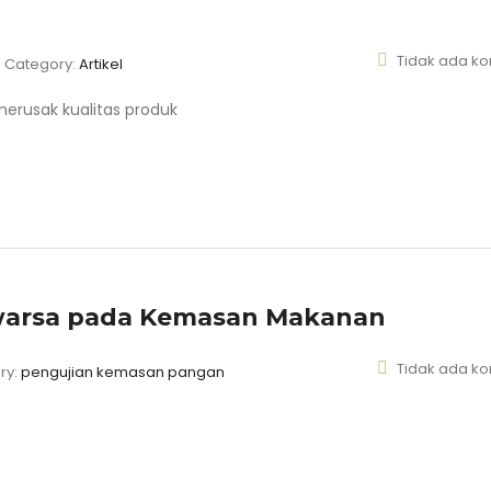
Tidak ada k
Category:
Artikel
luwarsa pada Kemasan Makanan
Tidak ada k
ry:
pengujian kemasan pangan