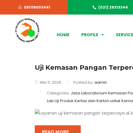
081119003441
(021) 29313344
HOME
PROFILE
SERVIC
Uji Kemasan Pangan Terperc
Mei 11, 2026
Posted by:
admin
Categories:
Jasa Laboratorium Kemasan Pan
Lab Uji Produk Kertas dan Karton untuk Ke
READ MORE