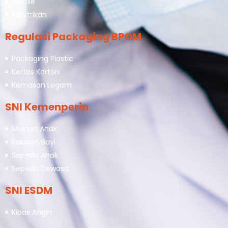
Textile
Kelistrikan
Regulasi Packaging BPOM
Packaging Plastic
Kertas Karton
Kemasan Logam
SNI Kemenperin
Mainan Anak
Pakaian Bayi
Sepeda Anak
Sepeda Dewasa
SNI ESDM
Kipas Angin