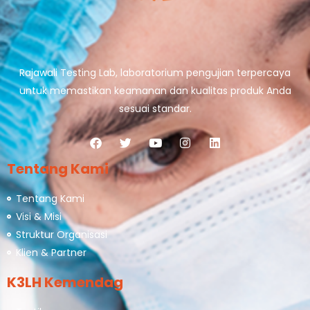
Rajawali Testing Lab, laboratorium pengujian terpercaya
untuk memastikan keamanan dan kualitas produk Anda
sesuai standar.
Tentang Kami
Tentang Kami
Visi & Misi
Struktur Organisasi
Klien & Partner
K3LH Kemendag