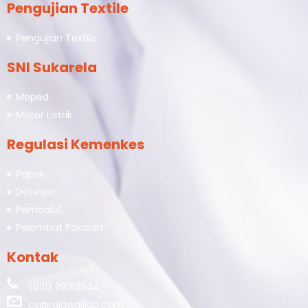
Pengujian Textile
Pengujian Textile
SNI Sukarela
Moped
Motor Listrik
Regulasi Kemenkes
Popok
Deterjen
Pembalut
Pelembut Pakaian
Kontak
(021) 29313344
cs@rajawalilab.com