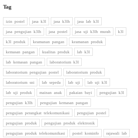
Tag
izin postel
jasa k3l
jasa k3lh
jasa lab k3l
jasa pengujian k3lh
jasa postel
jasa uji k3lh murah
k3l
k3l produk
keamanan pangan
keamanan produk
kemasan pangan
kualitas produk
lab k3l
lab kemasan pangan
laboratorium k3l
laboratorium pengujian postel
laboratorium produk
laboratorium sni
lab sepeda
lab uji
lab uji k3l
lab uji produk
mainan anak
pakaian bayi
pengujian k3l
pengujian k3lh
pengujian kemasan pangan
pengujian perangkat telekomunikasi
pengujian postel
pengujian produk
pengujian produk elektronik
pengujian produk telekomunikasi
postel kominfo
rajawali lab