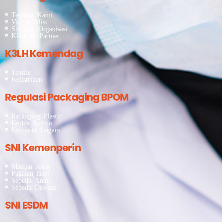
Tentang Kami
Visi & Misi
Struktur Organisasi
Klien & Partner
K3LH Kemendag
Textile
Kelistrikan
Regulasi Packaging BPOM
Packaging Plastic
Kertas Karton
Kemasan Logam
SNI Kemenperin
Mainan Anak
Pakaian Bayi
Sepeda Anak
Sepeda Dewasa
SNI ESDM