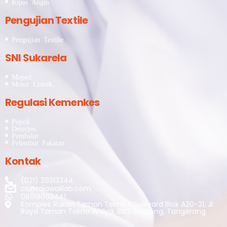
Kipas Angin
Pengujian Textile
Pengujian Textile
SNI Sukarela
Moped
Motor Listrik
Regulasi Kemenkes
Popok
Deterjen
Pembalut
Pelembut Pakaian
Kontak
(021) 29313344
cs@rajawalilab.com
081119003441
Komplek Rukan Taman Tekno Boulevard Blok A20-21, Jl.
Raya Taman Tekno Widya, BSD, Serpong, Tangerang