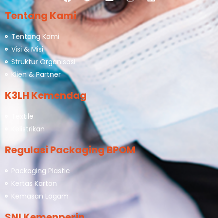
Tentang Kami
Tentang Kami
Visi & Misi
Struktur Organisasi
Klien & Partner
K3LH Kemendag
Textile
Kelistrikan
Regulasi Packaging BPOM
Packaging Plastic
Kertas Karton
Kemasan Logam
SNI Kemenperin