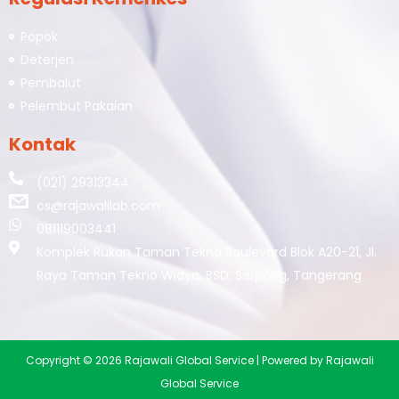
Popok
Deterjen
Pembalut
Pelembut Pakaian
Kontak
(021) 29313344
cs@rajawalilab.com
081119003441
Komplek Rukan Taman Tekno Boulevard Blok A20-21, Jl.
Raya Taman Tekno Widya, BSD, Serpong, Tangerang
Copyright © 2026 Rajawali Global Service | Powered by Rajawali
Global Service