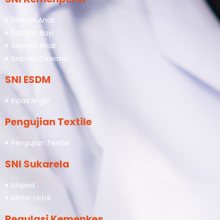
Mainan Anak
Pakaian Bayi
Sepeda Anak
Sepeda Dewasa
SNI ESDM
Kipas Angin
Pengujian Textile
Pengujian Textile
SNI Sukarela
Moped
Motor Listrik
Regulasi Kemenkes