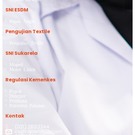
SNI ESDM
Kipas Angin
Pengujian Textile
Pengujian Textile
SNI Sukarela
Moped
Motor Listrik
Regulasi Kemenkes
Popok
Deterjen
Pembalut
Pelembut Pakaian
Kontak
(021) 29313344
cs@rajawalilab.com