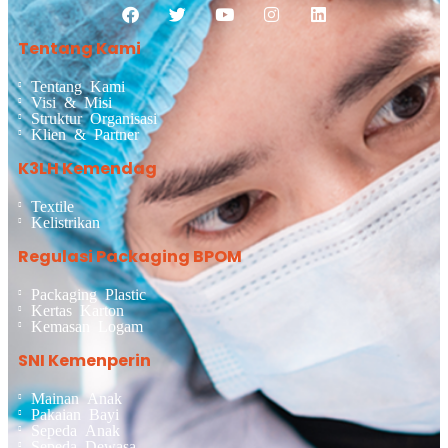
Tentang Kami
Tentang Kami
Visi & Misi
Struktur Organisasi
Klien & Partner
K3LH Kemendag
Textile
Kelistrikan
Regulasi Packaging BPOM
Packaging Plastic
Kertas Karton
Kemasan Logam
SNI Kemenperin
Mainan Anak
Pakaian Bayi
Sepeda Anak
Sepeda Dewasa