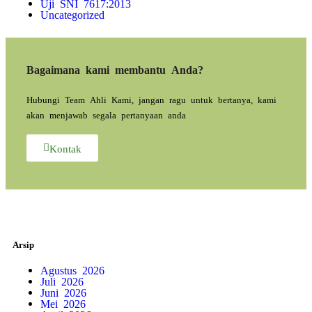
Uji SNI 7617:2013
Uncategorized
Bagaimana kami membantu Anda?
Hubungi Team Ahli Kami, jangan ragu untuk bertanya, kami
akan menjawab segala pertanyaan anda
Kontak
Arsip
Agustus 2026
Juli 2026
Juni 2026
Mei 2026