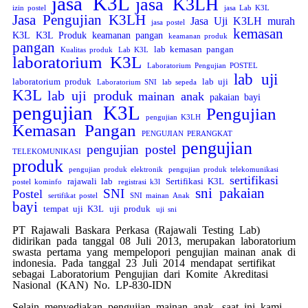
jasa K3L
jasa K3LH
izin postel
jasa Lab K3L
Jasa Pengujian K3LH
Jasa Uji K3LH murah
jasa postel
kemasan
K3L
K3L Produk
keamanan pangan
keamanan produk
pangan
lab kemasan pangan
Kualitas produk
Lab K3L
laboratorium K3L
Laboratorium Pengujian POSTEL
lab uji
laboratorium produk
lab uji
Laboratorium SNI
lab sepeda
K3L
lab uji produk
mainan anak
pakaian bayi
pengujian K3L
Pengujian
pengujian K3LH
Kemasan Pangan
PENGUJIAN PERANGKAT
pengujian
pengujian postel
TELEKOMUNIKASI
produk
pengujian produk elektronik
pengujian produk telekomunikasi
sertifikasi
rajawali lab
Sertifikasi K3L
postel kominfo
registrasi k3l
sni pakaian
SNI
Postel
sertifikat postel
SNI mainan Anak
bayi
tempat uji K3L
uji produk
uji sni
PT Rajawali Baskara Perkasa (Rajawali Testing Lab)
didirikan pada tanggal 08 Juli 2013, merupakan laboratorium
swasta pertama yang mempelopori pengujian mainan anak di
indonesia. Pada tanggal 23 Juli 2014 mendapat sertifikat
sebagai Laboratorium Pengujian dari Komite Akreditasi
Nasional (KAN) No. LP-830-IDN
Selain menyediakan pengujian mainan anak, saat ini kami