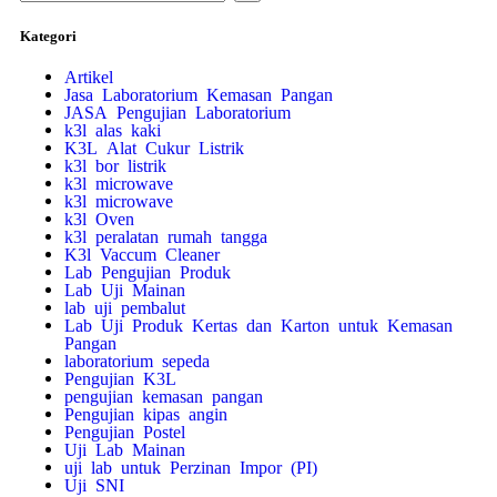
Kategori
Artikel
Jasa Laboratorium Kemasan Pangan
JASA Pengujian Laboratorium
k3l alas kaki
K3L Alat Cukur Listrik
k3l bor listrik
k3l microwave
k3l microwave
k3l Oven
k3l peralatan rumah tangga
K3l Vaccum Cleaner
Lab Pengujian Produk
Lab Uji Mainan
lab uji pembalut
Lab Uji Produk Kertas dan Karton untuk Kemasan
Pangan
laboratorium sepeda
Pengujian K3L
pengujian kemasan pangan
Pengujian kipas angin
Pengujian Postel
Uji Lab Mainan
uji lab untuk Perzinan Impor (PI)
Uji SNI