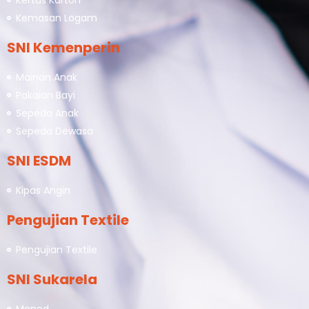
Kertas Karton
Kemasan Logam
SNI Kemenperin
Mainan Anak
Pakaian Bayi
Sepeda Anak
Sepeda Dewasa
SNI ESDM
Kipas Angin
Pengujian Textile
Pengujian Textile
SNI Sukarela