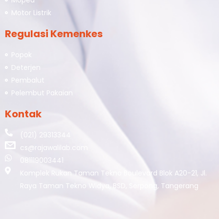
Moped
Motor Listrik
Regulasi Kemenkes
Popok
Deterjen
Pembalut
Pelembut Pakaian
Kontak
(021) 29313344
cs@rajawalilab.com
081119003441
Komplek Rukan Taman Tekno Boulevard Blok A20-21, Jl.
Raya Taman Tekno Widya, BSD, Serpong, Tangerang