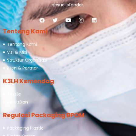
sesuai standar.
Tentang Kami
Tentang Kami
Visi & Misi
Struktur Organisasi
Klien & Partner
K3LH Kemendag
Textile
Kelistrikan
Regulasi Packaging BPOM
Packaging Plastic