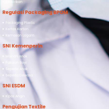
Kelistrikan
Regulasi Packaging BPOM
Packaging Plastic
Kertas Karton
Kemasan Logam
SNI Kemenperin
Mainan Anak
Pakaian Bayi
Sepeda Anak
Sepeda Dewasa
SNI ESDM
Kipas Angin
Pengujian Textile