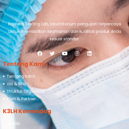
Rajawali Testing Lab, laboratorium pengujian terpercaya
untuk memastikan keamanan dan kualitas produk Anda
sesuai standar.
Tentang Kami
Tentang Kami
Visi & Misi
Struktur Organisasi
Klien & Partner
K3LH Kemendag
Textile