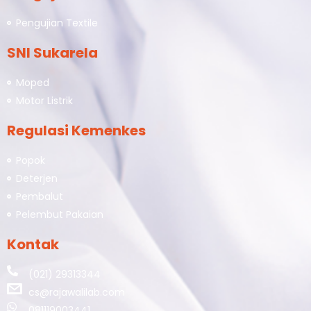
Pengujian Textile
SNI Sukarela
Moped
Motor Listrik
Regulasi Kemenkes
Popok
Deterjen
Pembalut
Pelembut Pakaian
Kontak
(021) 29313344
cs@rajawalilab.com
081119003441