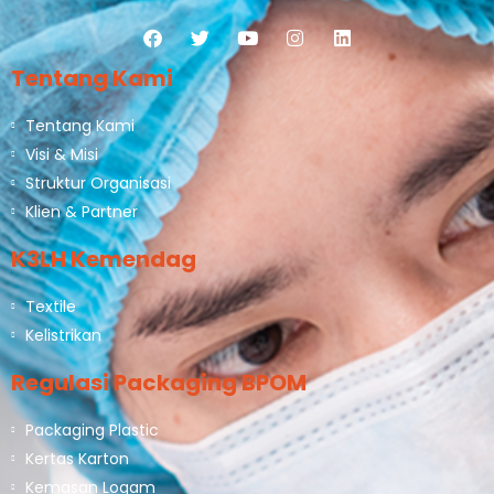
Tentang Kami
Tentang Kami
Visi & Misi
Struktur Organisasi
Klien & Partner
K3LH Kemendag
Textile
Kelistrikan
Regulasi Packaging BPOM
Packaging Plastic
Kertas Karton
Kemasan Logam