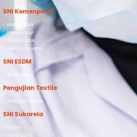
SNI Kemenperin
Mainan Anak
Pakaian Bayi
Sepeda Anak
Sepeda Dewasa
SNI ESDM
Kipas Angin
Pengujian Textile
Pengujian Textile
SNI Sukarela
Moped
Motor Listrik