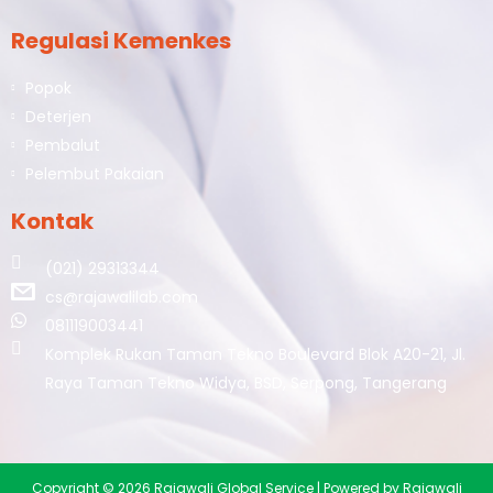
Regulasi Kemenkes
Popok
Deterjen
Pembalut
Pelembut Pakaian
Kontak
(021) 29313344
cs@rajawalilab.com
081119003441
Komplek Rukan Taman Tekno Boulevard Blok A20-21, Jl.
Raya Taman Tekno Widya, BSD, Serpong, Tangerang
Copyright © 2026 Rajawali Global Service | Powered by Rajawali