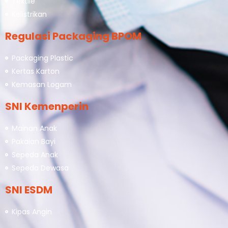
Textile
Kelistrikan
Regulasi Packaging BPOM
Packaging Plastic
Kertas Karton
Kemasan Logam
SNI Kemenperin
Mainan Anak
Pakaian Bayi
Sepeda Anak
Sepeda Dewasa
SNI ESDM
Kipas Angin