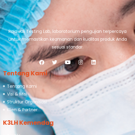
Rajawali Testing Lab, laboratorium pengujian terpercaya
untuk memastikan keamanan dan kualitas produk Anda
sesuai standar.
Tentang Kami
Tentang Kami
Visi & Misi
Struktur Organisasi
Klien & Partner
K3LH Kemendag