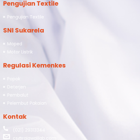
Pengujian Textile
Pengujian Textile
SNI Sukarela
Moped
Motor Listrik
Regulasi Kemenkes
Popok
Deterjen
Pembalut
Pelembut Pakaian
Kontak
(021) 29313344
cs@rajawalilab.com