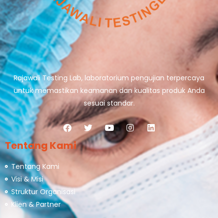
Rajawali Testing Lab, laboratorium pengujian terpercaya
untuk memastikan keamanan dan kualitas produk Anda
sesuai standar.
Tentang Kami
Tentang Kami
Visi & Misi
Struktur Organisasi
Klien & Partner