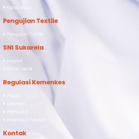
Kipas Angin
Pengujian Textile
Pengujian Textile
SNI Sukarela
Moped
Motor Listrik
Regulasi Kemenkes
Popok
Deterjen
Pembalut
Pelembut Pakaian
Kontak