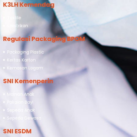
K3LH Kemendag
Textile
Kelistrikan
Regulasi Packaging BPOM
Packaging Plastic
Kertas Karton
Kemasan Logam
SNI Kemenperin
Mainan Anak
Pakaian Bayi
Sepeda Anak
Sepeda Dewasa
SNI ESDM