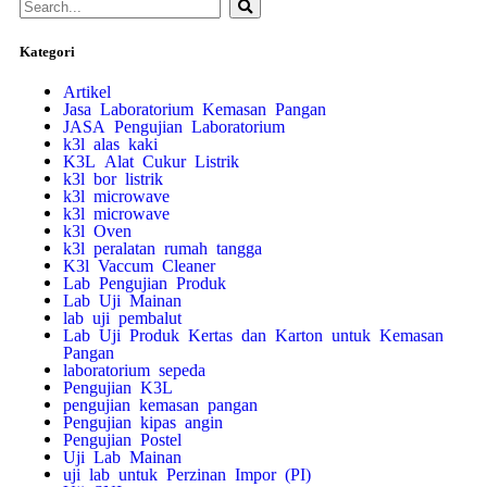
Kategori
Artikel
Jasa Laboratorium Kemasan Pangan
JASA Pengujian Laboratorium
k3l alas kaki
K3L Alat Cukur Listrik
k3l bor listrik
k3l microwave
k3l microwave
k3l Oven
k3l peralatan rumah tangga
K3l Vaccum Cleaner
Lab Pengujian Produk
Lab Uji Mainan
lab uji pembalut
Lab Uji Produk Kertas dan Karton untuk Kemasan
Pangan
laboratorium sepeda
Pengujian K3L
pengujian kemasan pangan
Pengujian kipas angin
Pengujian Postel
Uji Lab Mainan
uji lab untuk Perzinan Impor (PI)