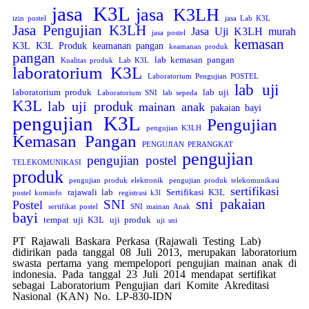
jasa K3L
jasa K3LH
izin postel
jasa Lab K3L
Jasa Pengujian K3LH
Jasa Uji K3LH murah
jasa postel
kemasan
K3L
K3L Produk
keamanan pangan
keamanan produk
pangan
lab kemasan pangan
Kualitas produk
Lab K3L
laboratorium K3L
Laboratorium Pengujian POSTEL
lab uji
laboratorium produk
lab uji
Laboratorium SNI
lab sepeda
K3L
lab uji produk
mainan anak
pakaian bayi
pengujian K3L
Pengujian
pengujian K3LH
Kemasan Pangan
PENGUJIAN PERANGKAT
pengujian
pengujian postel
TELEKOMUNIKASI
produk
pengujian produk elektronik
pengujian produk telekomunikasi
sertifikasi
rajawali lab
Sertifikasi K3L
postel kominfo
registrasi k3l
sni pakaian
SNI
Postel
sertifikat postel
SNI mainan Anak
bayi
tempat uji K3L
uji produk
uji sni
PT Rajawali Baskara Perkasa (Rajawali Testing Lab)
didirikan pada tanggal 08 Juli 2013, merupakan laboratorium
swasta pertama yang mempelopori pengujian mainan anak di
indonesia. Pada tanggal 23 Juli 2014 mendapat sertifikat
sebagai Laboratorium Pengujian dari Komite Akreditasi
Nasional (KAN) No. LP-830-IDN