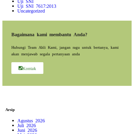
Uji SNI
Uji SNI 7617:2013
Uncategorized
Bagaimana kami membantu Anda?
Hubungi Team Ahli Kami, jangan ragu untuk bertanya, kami
akan menjawab segala pertanyaan anda
Kontak
Arsip
Agustus 2026
Juli 2026
Juni 2026