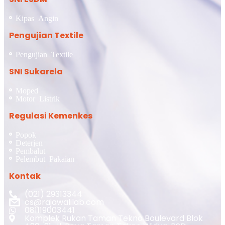
Kipas Angin
Pengujian Textile
Pengujian Textile
SNI Sukarela
Moped
Motor Listrik
Regulasi Kemenkes
Popok
Deterjen
Pembalut
Pelembut Pakaian
Kontak
(021) 29313344
cs@rajawalilab.com
081119003441
Komplek Rukan Taman Tekno Boulevard Blok