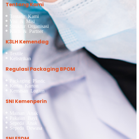
Tentang Kami
Tentang Kami
Visi & Misi
Struktur Organisasi
Klien & Partner
K3LH Kemendag
Textile
Kelistrikan
Regulasi Packaging BPOM
Packaging Plastic
Kertas Karton
Kemasan Logam
SNI Kemenperin
Mainan Anak
Pakaian Bayi
Sepeda Anak
Sepeda Dewasa
SNI ESDM