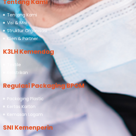
Tentang Kami
Tentang Kami
Visi & Misi
Struktur Organisasi
Klien & Partner
K3LH Kemendag
Textile
Kelistrikan
Regulasi Packaging BPOM
Packaging Plastic
Kertas Karton
Kemasan Logam
SNI Kemenperin