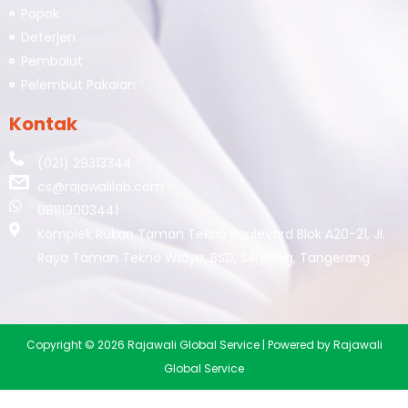
Popok
Deterjen
Pembalut
Pelembut Pakaian
Kontak
(021) 29313344
cs@rajawalilab.com
081119003441
Komplek Rukan Taman Tekno Boulevard Blok A20-21, Jl.
Raya Taman Tekno Widya, BSD, Serpong, Tangerang
Copyright © 2026 Rajawali Global Service | Powered by Rajawali
Global Service