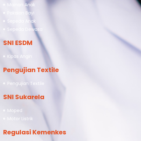
Mainan Anak
Pakaian Bayi
Sepeda Anak
Sepeda Dewasa
SNI ESDM
Kipas Angin
Pengujian Textile
Pengujian Textile
SNI Sukarela
Moped
Motor Listrik
Regulasi Kemenkes