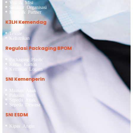
Visi & Misi
Struktur Organisasi
Klien & Partner
K3LH Kemendag
Textile
Kelistrikan
Regulasi Packaging BPOM
Packaging Plastic
Kertas Karton
Kemasan Logam
SNI Kemenperin
Mainan Anak
Pakaian Bayi
Sepeda Anak
Sepeda Dewasa
SNI ESDM
Kipas Angin