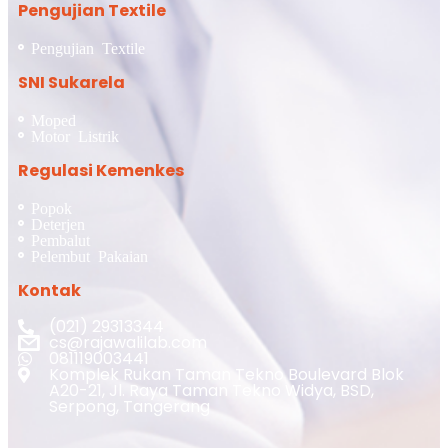
Pengujian Textile
Pengujian Textile
SNI Sukarela
Moped
Motor Listrik
Regulasi Kemenkes
Popok
Deterjen
Pembalut
Pelembut Pakaian
Kontak
(021) 29313344
cs@rajawalilab.com
081119003441
Komplek Rukan Taman Tekno Boulevard Blok
A20-21, Jl. Raya Taman Tekno Widya, BSD,
Serpong, Tangerang