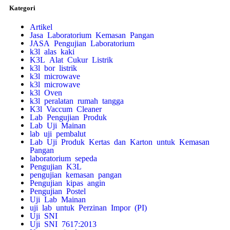
Kategori
Artikel
Jasa Laboratorium Kemasan Pangan
JASA Pengujian Laboratorium
k3l alas kaki
K3L Alat Cukur Listrik
k3l bor listrik
k3l microwave
k3l microwave
k3l Oven
k3l peralatan rumah tangga
K3l Vaccum Cleaner
Lab Pengujian Produk
Lab Uji Mainan
lab uji pembalut
Lab Uji Produk Kertas dan Karton untuk Kemasan
Pangan
laboratorium sepeda
Pengujian K3L
pengujian kemasan pangan
Pengujian kipas angin
Pengujian Postel
Uji Lab Mainan
uji lab untuk Perzinan Impor (PI)
Uji SNI
Uji SNI 7617:2013