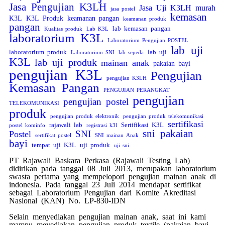
Jasa Pengujian K3LH
Jasa Uji K3LH murah
jasa postel
kemasan
K3L
K3L Produk
keamanan pangan
keamanan produk
pangan
lab kemasan pangan
Kualitas produk
Lab K3L
laboratorium K3L
Laboratorium Pengujian POSTEL
lab uji
laboratorium produk
lab uji
Laboratorium SNI
lab sepeda
K3L
lab uji produk
mainan anak
pakaian bayi
pengujian K3L
Pengujian
pengujian K3LH
Kemasan Pangan
PENGUJIAN PERANGKAT
pengujian
pengujian postel
TELEKOMUNIKASI
produk
pengujian produk elektronik
pengujian produk telekomunikasi
sertifikasi
rajawali lab
Sertifikasi K3L
postel kominfo
registrasi k3l
sni pakaian
SNI
Postel
sertifikat postel
SNI mainan Anak
bayi
tempat uji K3L
uji produk
uji sni
PT Rajawali Baskara Perkasa (Rajawali Testing Lab)
didirikan pada tanggal 08 Juli 2013, merupakan laboratorium
swasta pertama yang mempelopori pengujian mainan anak di
indonesia. Pada tanggal 23 Juli 2014 mendapat sertifikat
sebagai Laboratorium Pengujian dari Komite Akreditasi
Nasional (KAN) No. LP-830-IDN
Selain menyediakan pengujian mainan anak, saat ini kami
mampu meyediakan pengujian produk textile (pakaian bayi,