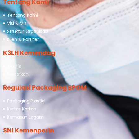
Tentang Kami
Tentang Kami
Visi & Misi
Struktur Organisasi
Klien & Partner
K3LH Kemendag
Textile
Kelistrikan
Regulasi Packaging BPOM
Packaging Plastic
Kertas Karton
Kemasan Logam
SNI Kemenperin