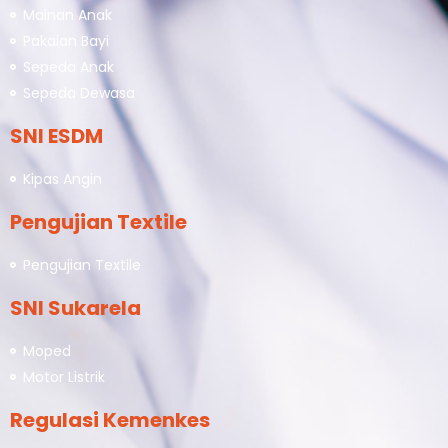
Mainan Anak
Pakaian Bayi
Sepeda Anak
Sepeda Dewasa
SNI ESDM
Kipas Angin
Pengujian Textile
Pengujian Textile
SNI Sukarela
Moped
Motor Listrik
Regulasi Kemenkes