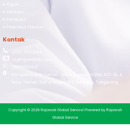
Popok
Deterjen
Pembalut
Pelembut Pakaian
Kontak
(021) 29313344
cs@rajawalilab.com
081119003441
Komplek Rukan Taman Tekno Boulevard Blok A20-21, Jl.
Raya Taman Tekno Widya, BSD, Serpong, Tangerang
Copyright © 2026 Rajawali Global Service | Powered by Rajawali
Global Service