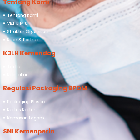
Tentang Kami
Tentang Kami
Visi & Misi
Struktur Organisasi
Klien & Partner
K3LH Kemendag
Textile
Kelistrikan
Regulasi Packaging BPOM
Packaging Plastic
Kertas Karton
Kemasan Logam
SNI Kemenperin