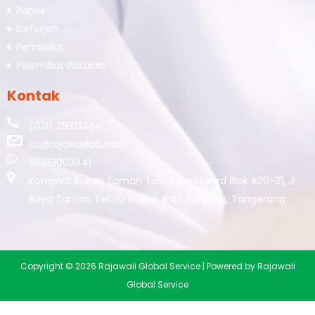
Popok
Deterjen
Pembalut
Pelembut Pakaian
Kontak
(021) 29313344
cs@rajawalilab.com
081119003441
Komplek Rukan Taman Tekno Boulevard Blok A20-21, Jl.
Raya Taman Tekno Widya, BSD, Serpong, Tangerang
Copyright © 2026 Rajawali Global Service | Powered by Rajawali
Global Service