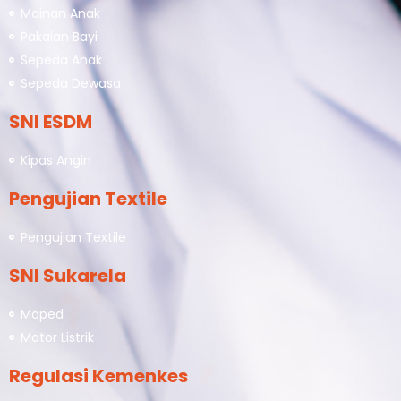
Mainan Anak
Pakaian Bayi
Sepeda Anak
Sepeda Dewasa
SNI ESDM
Kipas Angin
Pengujian Textile
Pengujian Textile
SNI Sukarela
Moped
Motor Listrik
Regulasi Kemenkes