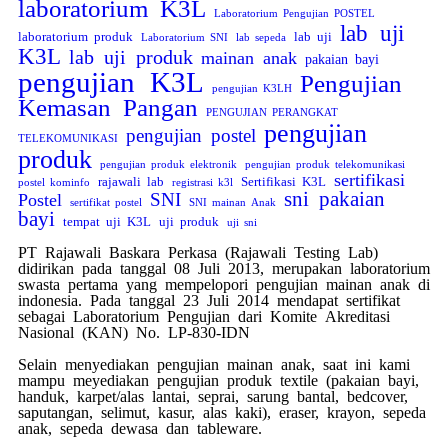
laboratorium K3L
Laboratorium Pengujian POSTEL
lab uji
laboratorium produk
lab uji
Laboratorium SNI
lab sepeda
K3L
lab uji produk
mainan anak
pakaian bayi
pengujian K3L
Pengujian
pengujian K3LH
Kemasan Pangan
PENGUJIAN PERANGKAT
pengujian
pengujian postel
TELEKOMUNIKASI
produk
pengujian produk elektronik
pengujian produk telekomunikasi
sertifikasi
rajawali lab
Sertifikasi K3L
postel kominfo
registrasi k3l
sni pakaian
SNI
Postel
sertifikat postel
SNI mainan Anak
bayi
tempat uji K3L
uji produk
uji sni
PT Rajawali Baskara Perkasa (Rajawali Testing Lab)
didirikan pada tanggal 08 Juli 2013, merupakan laboratorium
swasta pertama yang mempelopori pengujian mainan anak di
indonesia. Pada tanggal 23 Juli 2014 mendapat sertifikat
sebagai Laboratorium Pengujian dari Komite Akreditasi
Nasional (KAN) No. LP-830-IDN
Selain menyediakan pengujian mainan anak, saat ini kami
mampu meyediakan pengujian produk textile (pakaian bayi,
handuk, karpet/alas lantai, seprai, sarung bantal, bedcover,
saputangan, selimut, kasur, alas kaki), eraser, krayon, sepeda
anak, sepeda dewasa dan tableware.