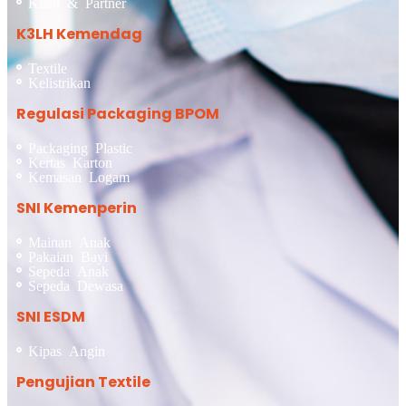
Klien & Partner
K3LH Kemendag
Textile
Kelistrikan
Regulasi Packaging BPOM
Packaging Plastic
Kertas Karton
Kemasan Logam
SNI Kemenperin
Mainan Anak
Pakaian Bayi
Sepeda Anak
Sepeda Dewasa
SNI ESDM
Kipas Angin
Pengujian Textile