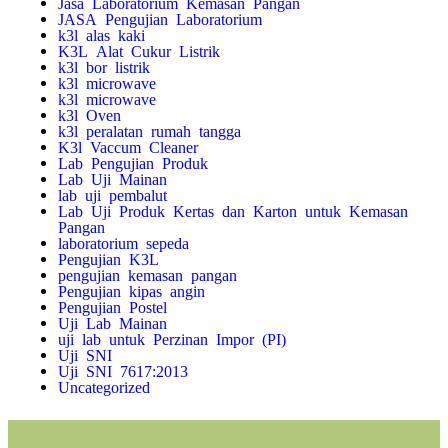
Jasa Laboratorium Kemasan Pangan
JASA Pengujian Laboratorium
k3l alas kaki
K3L Alat Cukur Listrik
k3l bor listrik
k3l microwave
k3l microwave
k3l Oven
k3l peralatan rumah tangga
K3l Vaccum Cleaner
Lab Pengujian Produk
Lab Uji Mainan
lab uji pembalut
Lab Uji Produk Kertas dan Karton untuk Kemasan
Pangan
laboratorium sepeda
Pengujian K3L
pengujian kemasan pangan
Pengujian kipas angin
Pengujian Postel
Uji Lab Mainan
uji lab untuk Perzinan Impor (PI)
Uji SNI
Uji SNI 7617:2013
Uncategorized