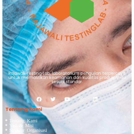
Rajawali Testing Lab, laboratorium pengujian terpercaya
untuk memastikan keamanan dan kualitas produk Anda
sesuai standar.
Tentang Kami
Tentang Kami
Visi & Misi
Struktur Organisasi