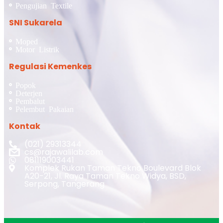
Pengujian Textile
SNI Sukarela
Moped
Motor Listrik
Regulasi Kemenkes
Popok
Deterjen
Pembalut
Pelembut Pakaian
Kontak
(021) 29313344
cs@rajawalilab.com
081119003441
Komplek Rukan Taman Tekno Boulevard Blok
A20-21, Jl. Raya Taman Tekno Widya, BSD,
Serpong, Tangerang