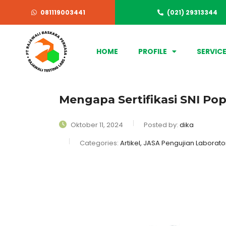
081119003441
(021) 29313344
HOME
PROFILE
SERVIC
Mengapa Sertifikasi SNI Po
Oktober 11, 2024
Posted by:
dika
Categories:
Artikel, JASA Pengujian Laborator