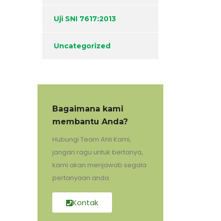
Uji SNI 7617:2013
Uncategorized
Bagaimana kami
membantu Anda?
Hubungi Team Ahli Kami,
jangan ragu untuk bertanya,
kami akan menjawab segala
pertanyaan anda
Kontak