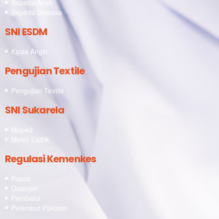
Sepeda Anak
Sepeda Dewasa
SNI ESDM
Kipas Angin
Pengujian Textile
Pengujian Textile
SNI Sukarela
Moped
Motor Listrik
Regulasi Kemenkes
Popok
Deterjen
Pembalut
Pelembut Pakaian