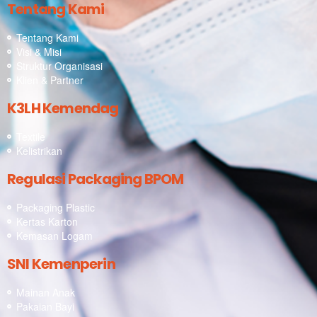
Tentang Kami
Tentang Kami
Visi & Misi
Struktur Organisasi
Klien & Partner
K3LH Kemendag
Textile
Kelistrikan
Regulasi Packaging BPOM
Packaging Plastic
Kertas Karton
Kemasan Logam
SNI Kemenperin
Mainan Anak
Pakaian Bayi