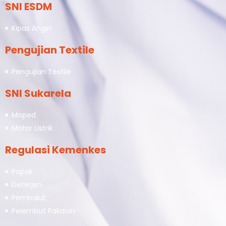
SNI ESDM
Kipas Angin
Pengujian Textile
Pengujian Textile
SNI Sukarela
Moped
Motor Listrik
Regulasi Kemenkes
Popok
Deterjen
Pembalut
Pelembut Pakaian