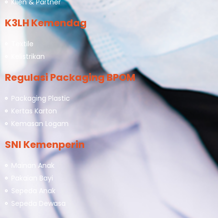
Klien & Partner
K3LH Kemendag
Textile
Kelistrikan
Regulasi Packaging BPOM
Packaging Plastic
Kertas Karton
Kemasan Logam
SNI Kemenperin
Mainan Anak
Pakaian Bayi
Sepeda Anak
Sepeda Dewasa