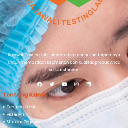
Rajawali Testing Lab, laboratorium pengujian terpercaya
untuk memastikan keamanan dan kualitas produk Anda
sesuai standar.
Tentang Kami
Tentang Kami
Visi & Misi
Struktur Organisasi