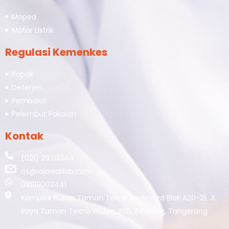
Moped
Motor Listrik
Regulasi Kemenkes
Popok
Deterjen
Pembalut
Pelembut Pakaian
Kontak
(021) 29313344
cs@rajawalilab.com
081119003441
Komplek Rukan Taman Tekno Boulevard Blok A20-21, Jl.
Raya Taman Tekno Widya, BSD, Serpong, Tangerang