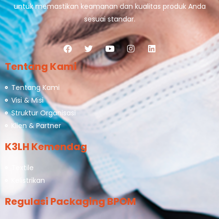
untuk memastikan keamanan dan kualitas produk Anda
sesuai standar.
Tentang Kami
Tentang Kami
Visi & Misi
Struktur Organisasi
Klien & Partner
K3LH Kemendag
Textile
Kelistrikan
Regulasi Packaging BPOM