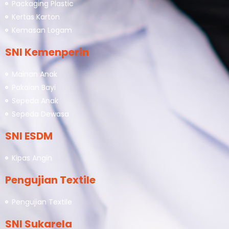
Packaging Plastic
Kertas Karton
Kemasan Logam
SNI Kemenperin
Mainan Anak
Pakaian Bayi
Sepeda Anak
Sepeda Dewasa
SNI ESDM
Kipas Angin
Pengujian Textile
Pengujian Textile
SNI Sukarela