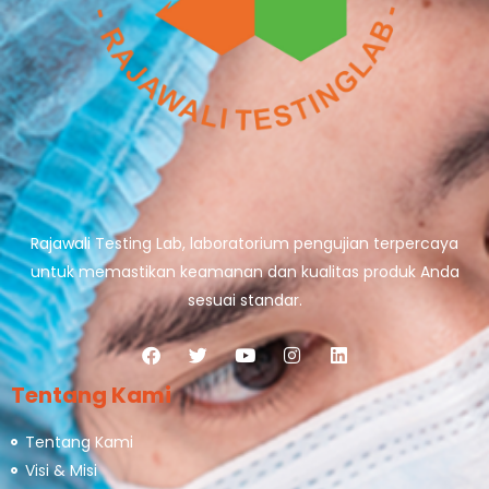
Rajawali Testing Lab, laboratorium pengujian terpercaya
untuk memastikan keamanan dan kualitas produk Anda
sesuai standar.
Tentang Kami
Tentang Kami
Visi & Misi