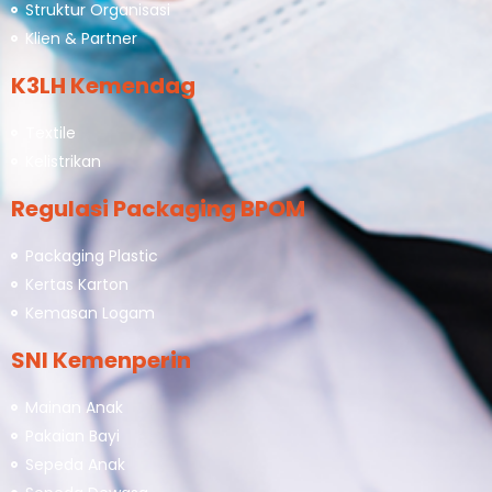
Struktur Organisasi
Klien & Partner
K3LH Kemendag
Textile
Kelistrikan
Regulasi Packaging BPOM
Packaging Plastic
Kertas Karton
Kemasan Logam
SNI Kemenperin
Mainan Anak
Pakaian Bayi
Sepeda Anak