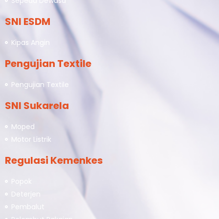
Sepeda Dewasa
SNI ESDM
Kipas Angin
Pengujian Textile
Pengujian Textile
SNI Sukarela
Moped
Motor Listrik
Regulasi Kemenkes
Popok
Deterjen
Pembalut