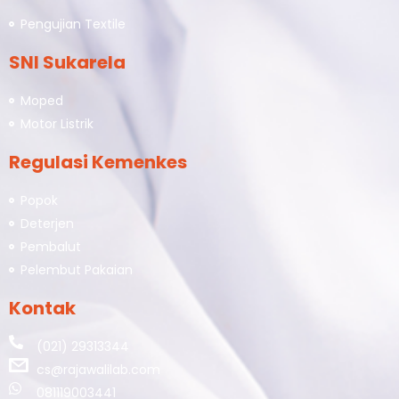
Pengujian Textile
SNI Sukarela
Moped
Motor Listrik
Regulasi Kemenkes
Popok
Deterjen
Pembalut
Pelembut Pakaian
Kontak
(021) 29313344
cs@rajawalilab.com
081119003441