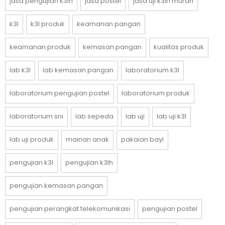
jasa pengujian k3lh
jasa postel
jasa uji k3lh murah
k3l
k3l produk
keamanan pangan
keamanan produk
kemasan pangan
kualitas produk
lab k3l
lab kemasan pangan
laboratorium k3l
laboratorium pengujian postel
laboratorium produk
laboratorium sni
lab sepeda
lab uji
lab uji k3l
lab uji produk
mainan anak
pakaian bayi
pengujian k3l
pengujian k3lh
pengujian kemasan pangan
pengujian perangkat telekomunikasi
pengujian postel