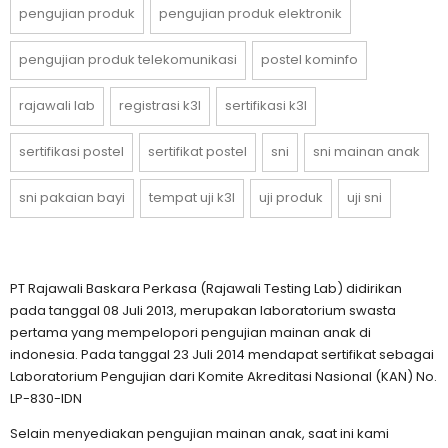
pengujian produk
pengujian produk elektronik
pengujian produk telekomunikasi
postel kominfo
rajawali lab
registrasi k3l
sertifikasi k3l
sertifikasi postel
sertifikat postel
sni
sni mainan anak
sni pakaian bayi
tempat uji k3l
uji produk
uji sni
PT Rajawali Baskara Perkasa (Rajawali Testing Lab) didirikan
pada tanggal 08 Juli 2013, merupakan laboratorium swasta
pertama yang mempelopori pengujian mainan anak di
indonesia. Pada tanggal 23 Juli 2014 mendapat sertifikat sebagai
Laboratorium Pengujian dari Komite Akreditasi Nasional (KAN) No.
LP-830-IDN
Selain menyediakan pengujian mainan anak, saat ini kami