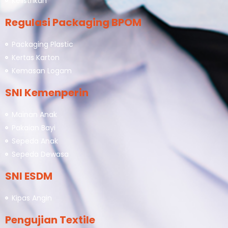
Kelistrikan
Regulasi Packaging BPOM
Packaging Plastic
Kertas Karton
Kemasan Logam
SNI Kemenperin
Mainan Anak
Pakaian Bayi
Sepeda Anak
Sepeda Dewasa
SNI ESDM
Kipas Angin
Pengujian Textile