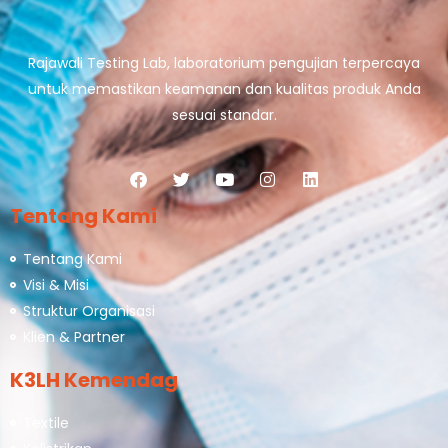
Rajawali Testing Lab, laboratorium pengujian terpercaya
untuk memastikan keamanan dan kualitas produk Anda
sesuai standar.
Tentang Kami
Tentang Kami
Visi & Misi
Struktur Organisasi
Klien & Partner
K3LH Kemendag
Textile