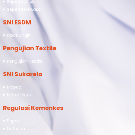
Sepeda Anak
Sepeda Dewasa
SNI ESDM
Kipas Angin
Pengujian Textile
Pengujian Textile
SNI Sukarela
Moped
Motor Listrik
Regulasi Kemenkes
Popok
Deterjen