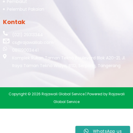
Pembalut
Pelembut Pakaian
Kontak
(021) 29313344
cs@rajawalilab.com
081119003441
Komplek Rukan Taman Tekno Boulevard Blok A20-21, Jl.
Raya Taman Tekno Widya, BSD, Serpong, Tangerang
Copyright © 2026 Rajawali Global Service | Powered by Rajawali
Global Service
WhatsApp us