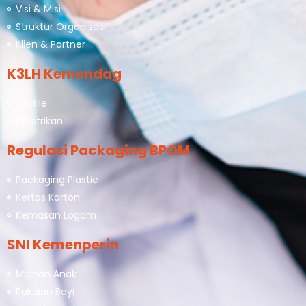
Visi & Misi
Struktur Organisasi
Klien & Partner
K3LH Kemendag
Textile
Kelistrikan
Regulasi Packaging BPOM
Packaging Plastic
Kertas Karton
Kemasan Logam
SNI Kemenperin
Mainan Anak
Pakaian Bayi