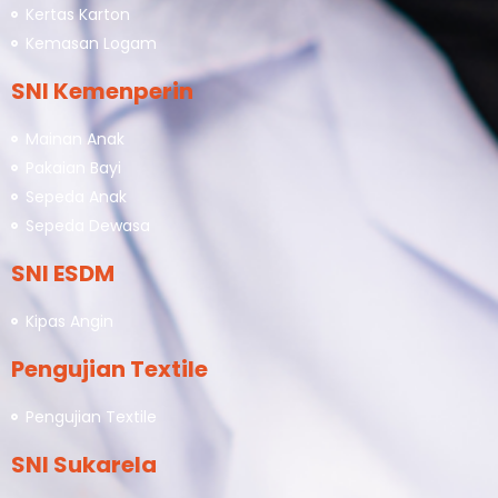
Kertas Karton
Kemasan Logam
SNI Kemenperin
Mainan Anak
Pakaian Bayi
Sepeda Anak
Sepeda Dewasa
SNI ESDM
Kipas Angin
Pengujian Textile
Pengujian Textile
SNI Sukarela