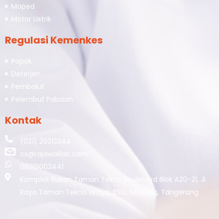
Moped
Motor Listrik
Regulasi Kemenkes
Popok
Deterjen
Pembalut
Pelembut Pakaian
Kontak
(021) 29313344
cs@rajawalilab.com
081119003441
Komplek Rukan Taman Tekno Boulevard Blok A20-21, Jl.
Raya Taman Tekno Widya, BSD, Serpong, Tangerang