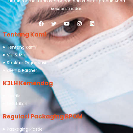
untuk memastikan keamanan dan kualitas produk Anda
sesuai standar.
Tentang Kami
Tentang Kami
Visi & Misi
Struktur Organisasi
Klien & Partner
K3LH Kemendag
Textile
Kelistrikan
Regulasi Packaging BPOM
Packaging Plastic