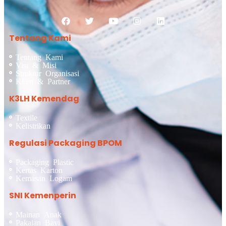
Tentang Kami
Tentang Kami
Visi & Misi
Struktur Organisasi
Klien & Partner
K3LH Kemendag
Textile
Kelistrikan
Regulasi Packaging BPOM
Packaging Plastic
Kertas Karton
Kemasan Logam
SNI Kemenperin
Mainan Anak
Pakaian Bayi