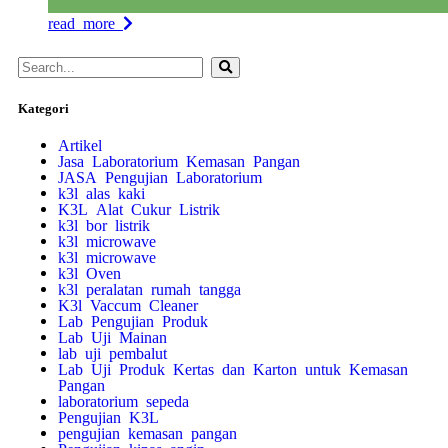
read more
Kategori
Artikel
Jasa Laboratorium Kemasan Pangan
JASA Pengujian Laboratorium
k3l alas kaki
K3L Alat Cukur Listrik
k3l bor listrik
k3l microwave
k3l microwave
k3l Oven
k3l peralatan rumah tangga
K3l Vaccum Cleaner
Lab Pengujian Produk
Lab Uji Mainan
lab uji pembalut
Lab Uji Produk Kertas dan Karton untuk Kemasan
Pangan
laboratorium sepeda
Pengujian K3L
pengujian kemasan pangan
Pengujian kipas angin