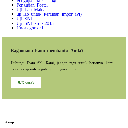
Pengujian Postel
Uji Lab Mainan
uji lab untuk Perzinan Impor (PI)
Uji SNI
Uji SNI 7617:2013
Uncategorized
Bagaimana kami membantu Anda?
Hubungi Team Ahli Kami, jangan ragu untuk bertanya, kami
akan menjawab segala pertanyaan anda
Kontak
Arsip