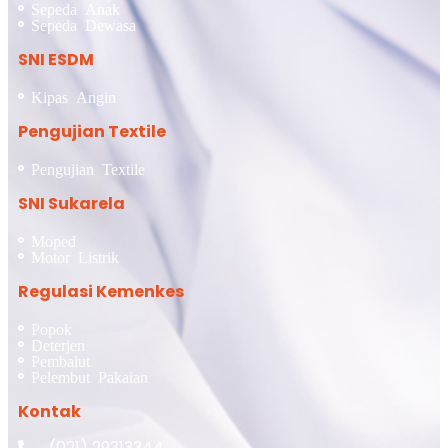
Sepeda Anak
Sepeda Dewasa
SNI ESDM
Kipas Angin
Pengujian Textile
Pengujian Textile
SNI Sukarela
Moped
Motor Listrik
Regulasi Kemenkes
Popok
Deterjen
Pembalut
Pelembut Pakaian
Kontak
(021) 29313344