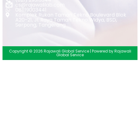
cs@rajawalilab.com
081119003441
Komplek Rukan Taman Tekno Boulevard Blok
A20-21, Jl. Raya Taman Tekno Widya, BSD,
Serpong, Tangerang
Copyright © 2026 Rajawali Global Service | Powered by Rajawali
Global Service