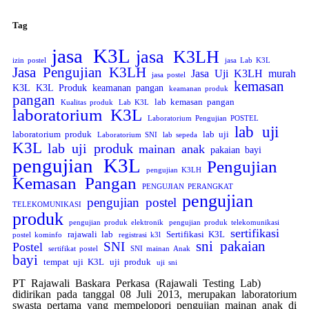
Tag
jasa K3L
jasa K3LH
izin postel
jasa Lab K3L
Jasa Pengujian K3LH
Jasa Uji K3LH murah
jasa postel
kemasan
K3L
K3L Produk
keamanan pangan
keamanan produk
pangan
lab kemasan pangan
Kualitas produk
Lab K3L
laboratorium K3L
Laboratorium Pengujian POSTEL
lab uji
laboratorium produk
lab uji
Laboratorium SNI
lab sepeda
K3L
lab uji produk
mainan anak
pakaian bayi
pengujian K3L
Pengujian
pengujian K3LH
Kemasan Pangan
PENGUJIAN PERANGKAT
pengujian
pengujian postel
TELEKOMUNIKASI
produk
pengujian produk elektronik
pengujian produk telekomunikasi
sertifikasi
rajawali lab
Sertifikasi K3L
postel kominfo
registrasi k3l
sni pakaian
SNI
Postel
sertifikat postel
SNI mainan Anak
bayi
tempat uji K3L
uji produk
uji sni
PT Rajawali Baskara Perkasa (Rajawali Testing Lab)
didirikan pada tanggal 08 Juli 2013, merupakan laboratorium
swasta pertama yang mempelopori pengujian mainan anak di