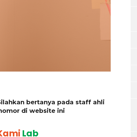
Silahkan bertanya pada staff ahli
omor di website ini
 Kami
Lab