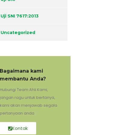
Uji SNI 7617:2013
Uncategorized
Bagaimana kami
membantu Anda?
Hubungi Team Ahli Kami,
jangan ragu untuk bertanya,
kami akan menjawab segala
pertanyaan anda
Kontak